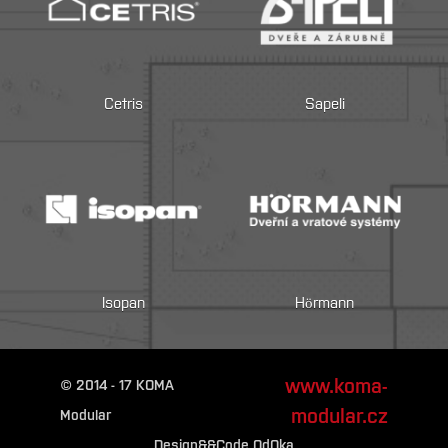
Cetris
Sapeli
Isopan
Hörmann
www.koma-
© 2014 - 17 KOMA
modular.cz
Modular
Design&&Code OdOka