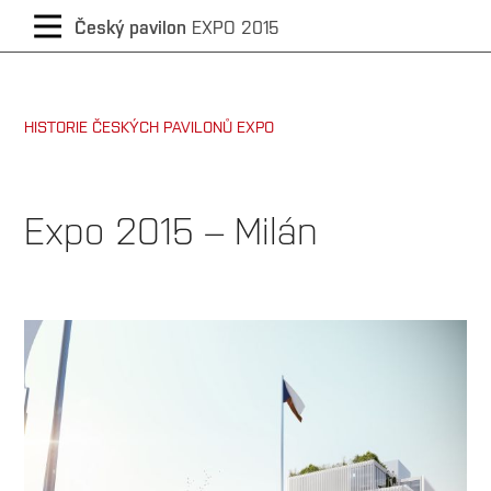
CZECH
Český pavilon
EXPO 2015
/
HISTORIE ČESKÝCH PAVILONŮ EXPO
ENGLISH
Expo 2015 – Milán
Rok
konání
výstavy:
2015