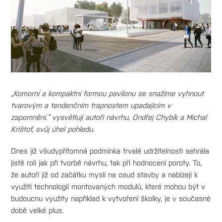
„Komorní a kompaktní formou pavilonu se snažíme vyhnout
tvarovým a tendenčním trapnostem upadajícím v
zapomnění.“ vysvětlují autoři návrhu, Ondřej Chybík a Michal
Krištof, svůj úhel pohledu.
Dnes již všudypřítomná podmínka trvalé udržitelnosti sehrála
jistě roli jak při tvorbě návrhu, tak při hodnocení poroty. To,
že autoři již od začátku myslí na osud stavby a nabízejí k
využití technologii montovaných modulů, které mohou být v
budoucnu využity například k vytvoření školky, je v současné
době velké plus.