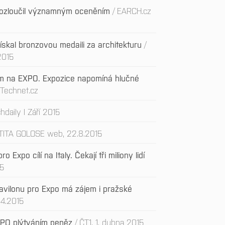
rozloučil významným oceněním
EARCH.cz
skal bronzovou medaili za architekturu
 2015
m na EXPO. Expozice napomíná hlučné
 Technet.cz
hdaily I Září 2015
TITA GOLOSE web, 22.8.2015
 Expo cílí na Italy. Čekají tři miliony lidí
15
pavilonu pro Expo má zájem i pražské
.4.2015
EXPO plýtváním peněz
ČT1, 1. dubna 2015