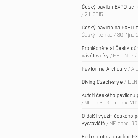
Český pavilon EXPO se 
/ 2.11.2015
Český pavilon na EXPO zí
Český rozhlas / 30. října
Prohlédněte si Český dů
návštěvníky
MF-IDNES /
Pavilon na Archdaily
Arc
Diving Czech-style
IDEN
Autoři českého pavilonu pro
MF-Idnes, 30. dubna 20
O další využití českého 
výstaviště
MF-Idnes, 30
Podle protestujících je 