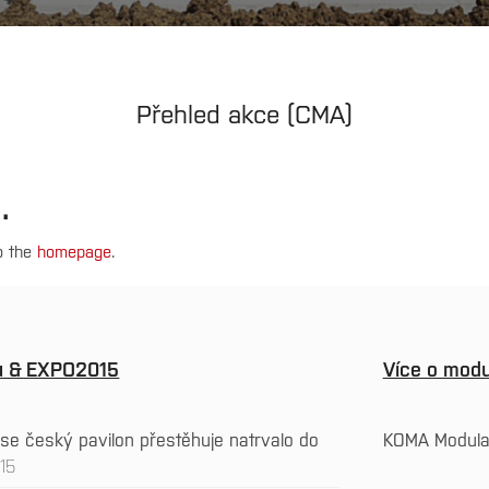
Přehled akce (CMA)
.
to the
homepage
.
nu & EXPO2015
Více o modu
se český pavilon přestěhuje natrvalo do
KOMA Modul
015