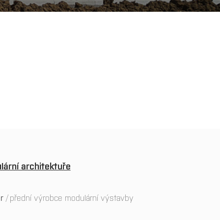
lární architektuře
ar
přední výrobce modulární výstavby