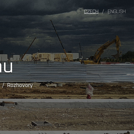
CZECH
/
ENGLISH
nu
Rozhovory