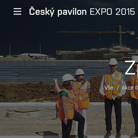
Český pavilon
EXPO 2015
Z
Vše
akce 