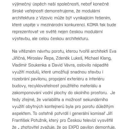
výjimečný úspěch naší společnosti, neboť konečně
široké veřejnosti demonstrujeme, že modulární
architektura z Vizovic může být vynikajícím řešením,
které uspěje v mezinárodní konkurenci. KOMA tak bude
reprezentovat ve světě nejen českou modulární
výstavbu, ale celou českou architekturu.
Na vítězném návrhu porotu, kterou tvořili architekti Eva
Jiřičná, Miroslav Řepa, Zdeněk Lukeš, Michael Klang,
Vladimír Soukenka a David Vávra, oslovilo nápadité
využití modulů, které umožňují snadnou stavbu i
rozebrání pavilonu, propojení exteriéru a interiéru
budovy, recyklovatelnost použitého materiálu a
zakomponování vodní plochy do okolního prostoru. Je
tedy zřejmé, že variabilita a možnost sekundárního
využití obytných kontejnerů byla pro porotu důležitým
aspektem. To ostatně potvrdil i generální komisař Jiří
František Potužník, který pro Českou televizi vysvětlil
že „ zhotovitel zvažuje, že po EXPO pavilon demontuje,