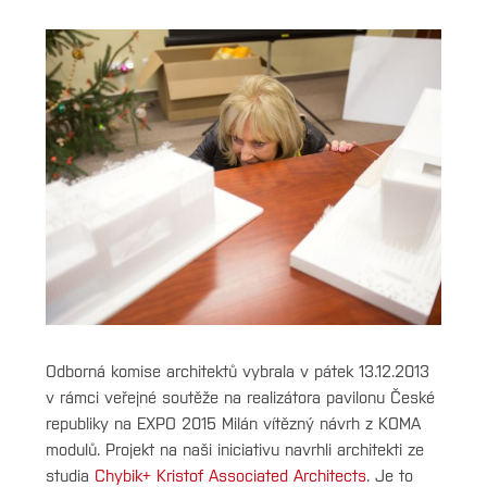
Kategorie
O
pavilonu
Čtěte
také:
KOMA
vyhrála
výběrové
řízení
Odborná komise architektů vybrala v pátek 13.12.2013
v rámci veřejné soutěže na realizátora pavilonu České
republiky na EXPO 2015 Milán vítězný návrh z KOMA
modulů. Projekt na naši iniciativu navrhli architekti ze
studia
Chybik+ Kristof Associated Architects
. Je to